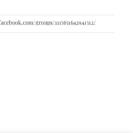
facebook.com/groups/1115651642941312/