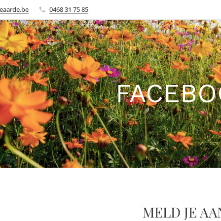
eaarde.be
0468 31 75 85
FACEBO
MELD JE AA